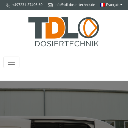
+497231-37406-60
info@tdl-dosiertechnik.de
Français