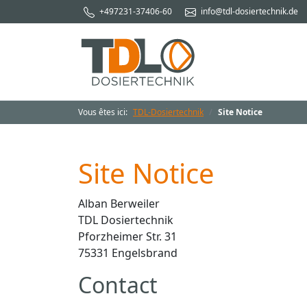
+497231-37406-60
info@tdl-dosiertechnik.de
Vous êtes ici:
TDL-Dosiertechnik
Site Notice
Site Notice
Alban Berweiler
TDL Dosiertechnik
Pforzheimer Str. 31
75331 Engelsbrand
Contact