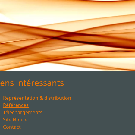
iens intéressants
Représentation & distribution
Références
Téléchargements
Site Notice
Contact