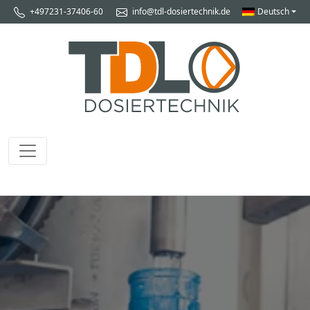
+497231-37406-60
info@tdl-dosiertechnik.de
Deutsch