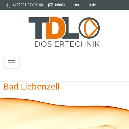
+497231-37406-60
info@tdl-dosiertechnik.de
Bad Liebenzell