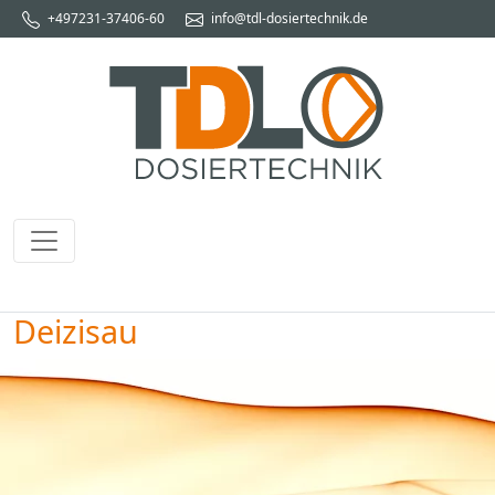
+497231-37406-60
info@tdl-dosiertechnik.de
Deizisau