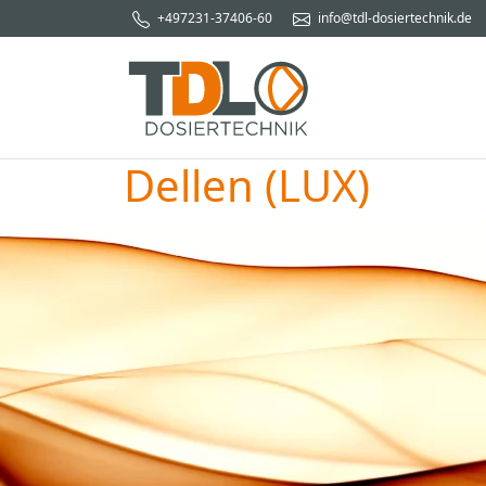
+497231-37406-60
info@tdl-dosiertechnik.de
Dellen (LUX)