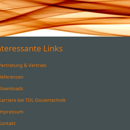
nteressante Links
Vertretung & Vertrieb
Referenzen
Downloads
Karriere bei TDL-Dosiertechnik
Impressum
Kontakt