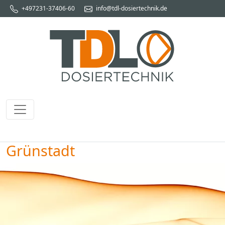
+497231-37406-60
info@tdl-dosiertechnik.de
Grünstadt