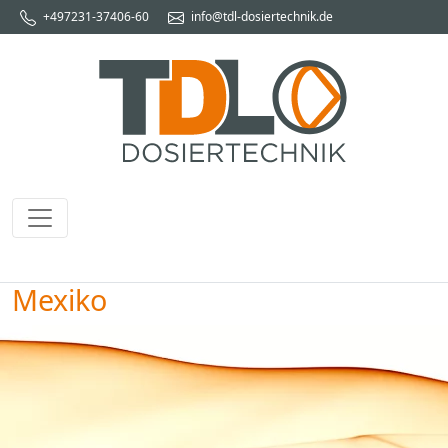
+497231-37406-60
info@tdl-dosiertechnik.de
Mexiko