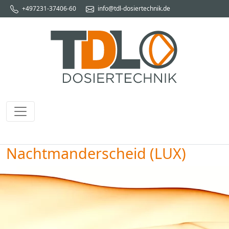
+497231-37406-60
info@tdl-dosiertechnik.de
Nachtmanderscheid (LUX)