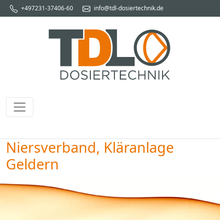
+497231-37406-60
info@tdl-dosiertechnik.de
Niersverband, Kläranlage
Geldern