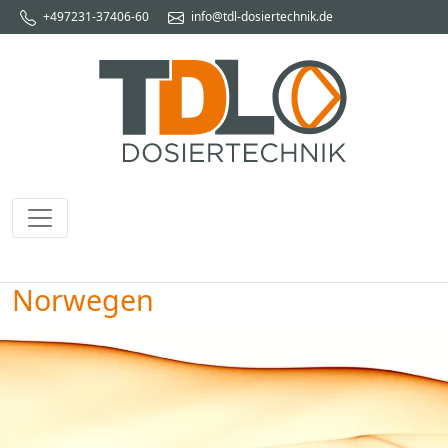
+497231-37406-60
info@tdl-dosiertechnik.de
Norwegen