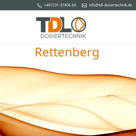
+497231-37406-60
info@tdl-dosiertechnik.de
Rettenberg