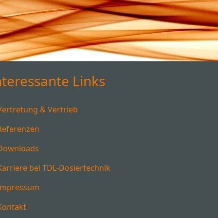
nteressante Links
Vertretung & Vertrieb
Referenzen
Downloads
Karriere bei TDL-Dosiertechnik
Impressum
Kontakt