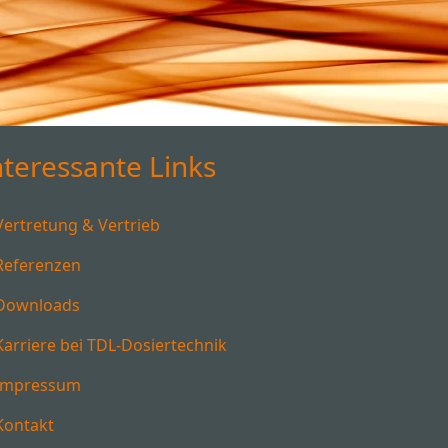
nteressante Links
Vertretung & Vertrieb
Referenzen
Downloads
Karriere bei TDL-Dosiertechnik
Impressum
Kontakt