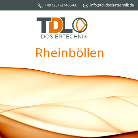
+497231-37406-60
info@tdl-dosiertechnik.de
Rheinböllen