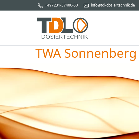
+497231-37406-60
info@tdl-dosiertechnik.de
TWA Sonnenberg