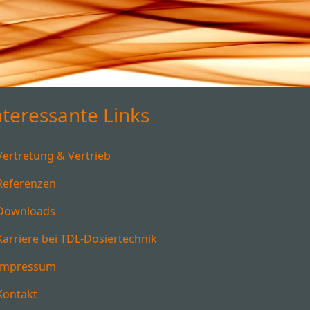
nteressante Links
Vertretung & Vertrieb
Referenzen
Downloads
Karriere bei TDL-Dosiertechnik
Impressum
Kontakt