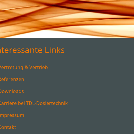
nteressante Links
Vertretung & Vertrieb
Referenzen
Downloads
Karriere bei TDL-Dosiertechnik
Impressum
Kontakt