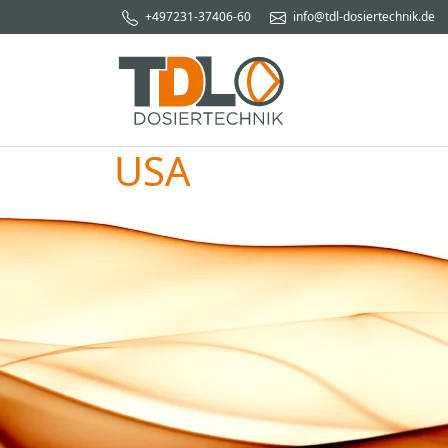
+497231-37406-60
info@tdl-dosiertechnik.de
USA