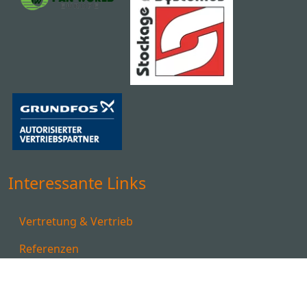
Interessante Links
Vertretung & Vertrieb
Referenzen
Downloads
Karriere bei TDL-Dosiertechnik