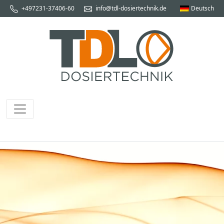
+497231-37406-60
info@tdl-dosiertechnik.de
Deutsch